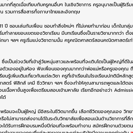
กที่สุดเมื่อเทียบกับครูคนอื่นๆ ในเชิงวิชาการ ครูอนุบาลเป็นผู้ริเริ
 รวมการสื่อสารทั้งภาษาไทยและอังกฤษ
ึง 11 ปี ชอบเล่นกับเพื่อน ชอบทำสิ่งใหม่ๆ ที่ไม่เคยทำมาก่อน เด็กในกล
เริ่มทำลายขอบเขตของวิชาเรียน มีบทเรียนซึ่งเป็นรายวิชามากกว่า ต
ึกษา ฯลฯ ครูเริ่มแบ่งวิชาตามนั้น ครูคณิตศาสตร์สอนคณิตศาสตร์เ
ี ซึ่งเป็นช่วงวัยที่เข้าสู่วัยหนุ่มสาวและพร้อมที่จะเติบโตเป็นผู้ใหญ่ท
ตัวเองอยู่ในห้อง ฟังเพื่อนของคุณมากกว่าพ่อแม่หรือครูของคุณ ถือ
ียนรู้เพิ่มเติมเกี่ยวกับแต่ละวิชา ครูที่เข้าเรียนในโรงเรียนปกติมีหลั
ศาสตร์ ฟิสิกส์ เคมี ชีววิทยา ฯลฯ ซึ่งจะทำให้คุณสามารถพูดและโต้ต
ธยมสอนเนื้อหาขั้นสูงเพื่อเตรียมสอบเข้ามหาลัย เรียกอีกอย่างว่า A
ได้
ที่พร้อมจะเป็นผู้ใหญ่ มีอิสระในชีวิตมากขึ้น เลือกชีวิตของคุณเอง วิท
ือไม่สามารถส่งงานได้ในระดับวิทยาลัยเพื่อสอนเน้นด้านวิชาการที่ลึกซึ
จะได้รับการฝึกอบรมหนึ่งปีก่อนที่จะพร้อมทำงาน สมัครฝึกงานด้วยตน
รทำงานของคุณที่แต่ละสายงานและแต่ละบริษัทมีความแตกต่างกัน
อ