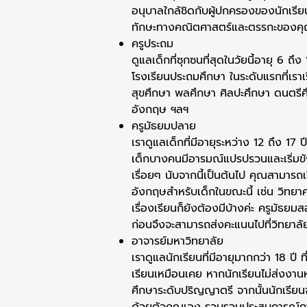
อนุบาลใกล้ชิดกับผู้ปกครองของนักเรียนมา
ทักษะทางคณิตศาสตร์และตรรกะของคุณ
ครูประถม
ดูแลเด็กที่ซุกซนที่สุดในวัยนี้อายุ 6 ถ
โรงเรียนประถมศึกษา ในระดับแรกที่เรา
สุขศึกษา พลศึกษา ศิลปะศึกษา ดนตรีศ
อังกฤษ ฯลฯ
ครูมัธยมปลาย
เราดูแลเด็กที่มีอายุระหว่าง 12 ถึง 17 ป
เด็กบางคนมีอารมณ์แปรปรวนและเริ่มขัง
เรื่อยๆ นับจากนี้เป็นต้นไป คุณสามารถเร
อังกฤษสำหรับเด็กในขณะนี้ เช่น วิทยา
เรื่องเรียนก็ยังต้องมีบ้างค่ะ ครูมั
ก่อนจึงจะสามารถส่งคะแนนไปที่วิทยาลัย
อาจารย์มหาวิทยาลัย
เราดูแลนักเรียนที่มีอายุมากกว่า 18 ปี 
เรียนเหมือนเคย หากนักเรียนไม่ส่งงานหร
ศึกษาระดับปริญญาตรี จากนั้นนักเรียน
ด้วยตัวคุณเอง รวบรวมประสบการณ์กา