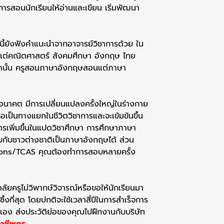
่มการสอนนักเรียนให้อ่านและเขียน เริ่มพัฒนา
ุ่มนี้ยังฟังคำแนะนำจากอาจารย์วิชาการด้วย ใน
ั้งแต่คณิตศาสตร์ สังคมศึกษา อังกฤษ ไทย
ท่านั้น ครูสอนภาษาอังกฤษสอนแต่ภาษา
ี่ดีในอนาคต มีการเปลี่ยนแปลงครั้งใหญ่ในร่างกาย
เป็นทางแยกในชีวิตวิชาการและจะเข้มข้นขึ้น
กสูตรเพิ่มขึ้นในแปดวิชาศึกษา การศึกษาภาษา
อบกับชาวต่างชาติเป็นภาษาอังกฤษได้ ส่วน
dmissions/TCAS คุณต้องทำการสอบหลายครั้ง
ยาลัยครูไม่วิพากษ์วิจารณ์หรือขอให้นักเรียนมา
้งที่สุด โดยปกติจะใช้เวลาสี่ปีในการสำเร็จการ
เอง ส่งประวัติย่อของคุณไปฝึกงานกับบริษัท
าชีพครู