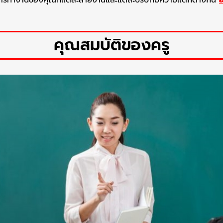
คุณสมบัติของครู