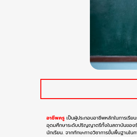
อาชีพครู
เป็นผู้ประกอบอาชีพหลักในการเรีย
อุดมศึกษาระดับปริญญาตรีทั้งในสถาบันของร
นักเรียน. จากทักษะทางวิชาการขั้นพื้นฐานในก